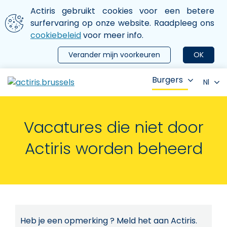
Aller au contenu principal
We gebruiken cookies
Actiris gebruikt cookies voor een betere
ermer le menu
surfervaring op onze website. Raadpleeg ons
cookiebeleid
voor meer info.
Verander mijn voorkeuren
OK
Burgers
Nl
Vacatures die niet door
Actiris worden beheerd
Heb je een opmerking ? Meld het aan Actiris.