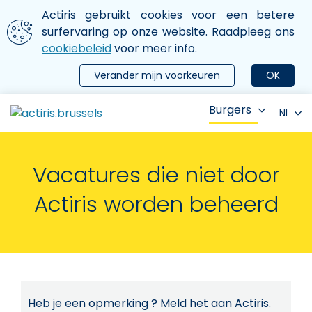
Aller au contenu principal
We gebruiken cookies
Actiris gebruikt cookies voor een betere
ermer le menu
surfervaring op onze website. Raadpleeg ons
cookiebeleid
voor meer info.
Verander mijn voorkeuren
OK
Burgers
Nl
Vacatures die niet door
Actiris worden beheerd
Heb je een opmerking ? Meld het aan Actiris.