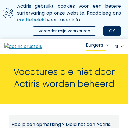
Aller au contenu principal
We gebruiken cookies
Actiris gebruikt cookies voor een betere
ermer le menu
surfervaring op onze website. Raadpleeg ons
cookiebeleid
voor meer info.
Verander mijn voorkeuren
OK
Burgers
Nl
Vacatures die niet door
Actiris worden beheerd
Heb je een opmerking ? Meld het aan Actiris.