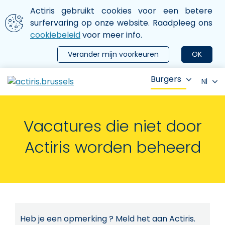
Aller au contenu principal
We gebruiken cookies
Actiris gebruikt cookies voor een betere
ermer le menu
surfervaring op onze website. Raadpleeg ons
cookiebeleid
voor meer info.
Verander mijn voorkeuren
OK
Burgers
Nl
Vacatures die niet door
Actiris worden beheerd
Heb je een opmerking ? Meld het aan Actiris.