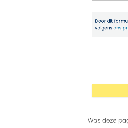
Door dit formul
volgens
ons pr
Was deze pag