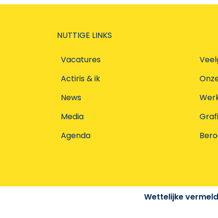
NUTTIGE LINKS
Vacatures
Veel
Actiris & ik
Onz
News
Werke
Media
Graf
Agenda
Ber
Wettelijke vermel