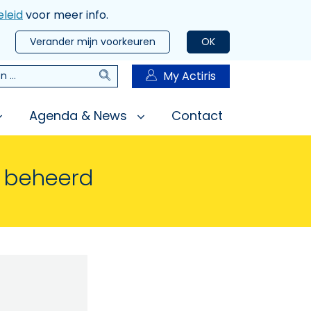
leid
voor meer info.
Verander mijn voorkeuren
OK
Zoeken
My Actiris
n
Agenda & News
Contact
n beheerd