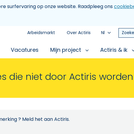
tere surfervaring op onze website. Raadpleeg ons
cookiebe
Arbeidsmarkt
Over Actiris
Nl
Zoeke
Vacatures
Mijn project
Actiris & ik
s die niet door Actiris worde
erking ? Meld het aan Actiris.