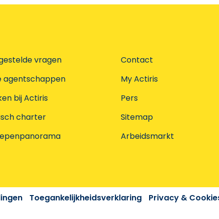
gestelde vragen
Contact
e agentschappen
My Actiris
n bij Actiris
Pers
isch charter
Sitemap
oepenpanorama
Arbeidsmarkt
dingen
Toegankelijkheidsverklaring
Privacy & Cookie