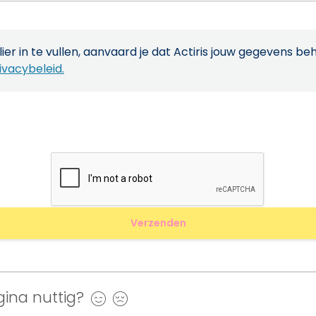
ier in te vullen, aanvaard je dat Actiris jouw gegevens be
ivacybeleid.
ina nuttig?
Ja
Nee