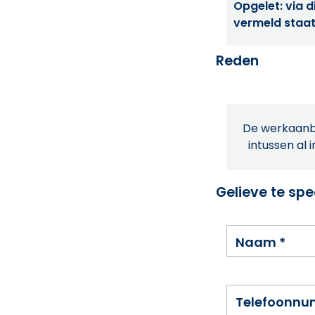
Opgelet: via di
vermeld staat
Reden
De werkaanbi
intussen al 
Gelieve te spe
Naam
*
Telefoonn