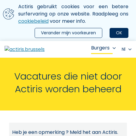
Aller au contenu principal
We gebruiken cookies
Actiris gebruikt cookies voor een betere
ermer le menu
surfervaring op onze website. Raadpleeg ons
cookiebeleid
voor meer info.
Verander mijn voorkeuren
OK
Burgers
Nl
Vacatures die niet door
Actiris worden beheerd
Heb je een opmerking ? Meld het aan Actiris.