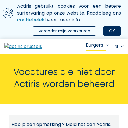
Aller au contenu principal
We gebruiken cookies
Actiris gebruikt cookies voor een betere
ermer le menu
surfervaring op onze website. Raadpleeg ons
cookiebeleid
voor meer info.
Verander mijn voorkeuren
OK
Burgers
Nl
Vacatures die niet door
Actiris worden beheerd
Heb je een opmerking ? Meld het aan Actiris.