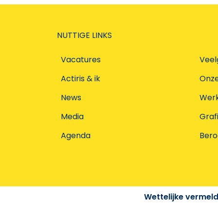
NUTTIGE LINKS
Vacatures
Veel
Actiris & ik
Onz
News
Werke
Media
Graf
Agenda
Ber
Wettelijke vermel