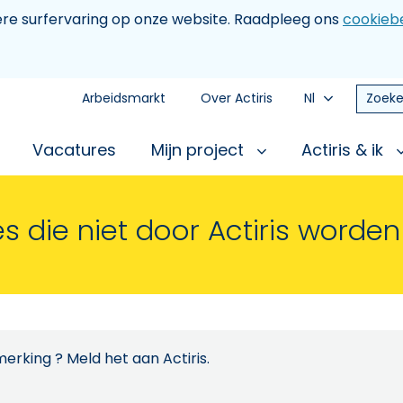
tere surfervaring op onze website. Raadpleeg ons
cookiebe
Arbeidsmarkt
Over Actiris
Nl
Zoeke
Vacatures
Mijn project
Actiris & ik
s die niet door Actiris worde
erking ? Meld het aan Actiris.