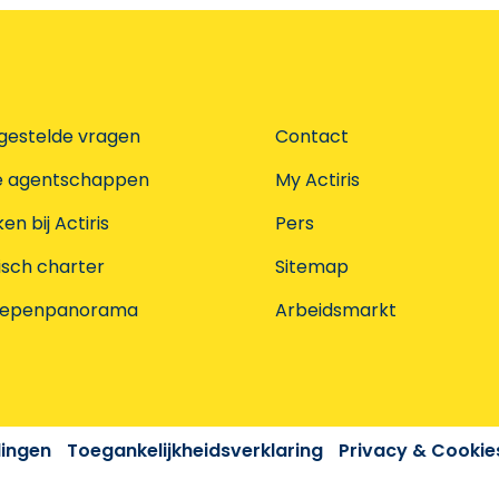
gestelde vragen
Contact
e agentschappen
My Actiris
n bij Actiris
Pers
isch charter
Sitemap
oepenpanorama
Arbeidsmarkt
dingen
Toegankelijkheidsverklaring
Privacy & Cookie