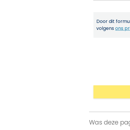
Door dit formul
volgens
ons pr
Was deze pag