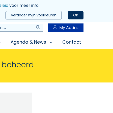
leid
voor meer info.
Verander mijn voorkeuren
OK
Zoeken
My Actiris
n
Agenda & News
Contact
n beheerd