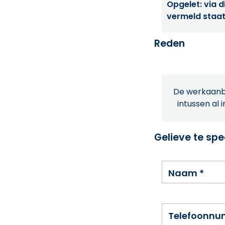
Opgelet: via di
vermeld staat
Reden
De werkaanbi
intussen al 
Gelieve te spe
Naam
*
Telefoonn