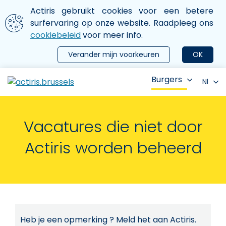
Aller au contenu principal
We gebruiken cookies
Actiris gebruikt cookies voor een betere
ermer le menu
surfervaring op onze website. Raadpleeg ons
cookiebeleid
voor meer info.
Verander mijn voorkeuren
OK
Burgers
Nl
Vacatures die niet door
Actiris worden beheerd
Heb je een opmerking ? Meld het aan Actiris.