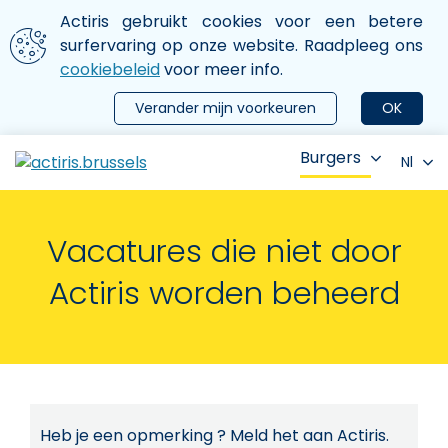
Aller au contenu principal
We gebruiken cookies
Actiris gebruikt cookies voor een betere
ermer le menu
surfervaring op onze website. Raadpleeg ons
cookiebeleid
voor meer info.
Verander mijn voorkeuren
OK
Burgers
Nl
Vacatures die niet door
Actiris worden beheerd
Heb je een opmerking ? Meld het aan Actiris.