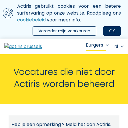
Aller au contenu principal
We gebruiken cookies
Actiris gebruikt cookies voor een betere
ermer le menu
surfervaring op onze website. Raadpleeg ons
cookiebeleid
voor meer info.
Verander mijn voorkeuren
OK
Burgers
Nl
Vacatures die niet door
Actiris worden beheerd
Heb je een opmerking ? Meld het aan Actiris.