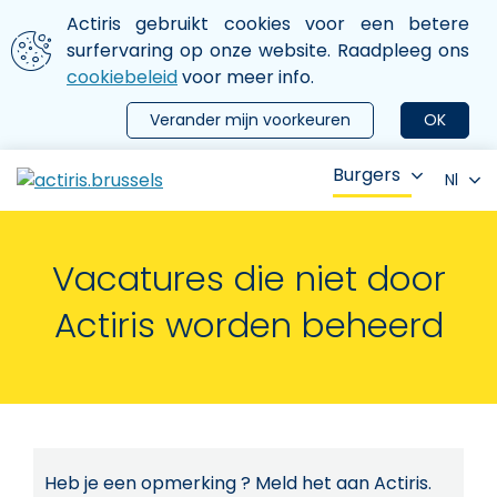
Aller au contenu principal
We gebruiken cookies
Actiris gebruikt cookies voor een betere
ermer le menu
surfervaring op onze website. Raadpleeg ons
cookiebeleid
voor meer info.
Verander mijn voorkeuren
OK
Burgers
Nl
Vacatures die niet door
Actiris worden beheerd
Heb je een opmerking ? Meld het aan Actiris.