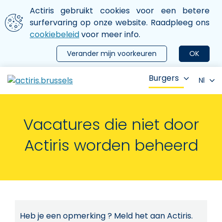
Aller au contenu principal
We gebruiken cookies
Actiris gebruikt cookies voor een betere
ermer le menu
surfervaring op onze website. Raadpleeg ons
cookiebeleid
voor meer info.
Verander mijn voorkeuren
OK
Burgers
Nl
Vacatures die niet door
Actiris worden beheerd
Heb je een opmerking ? Meld het aan Actiris.