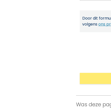
Door dit formul
volgens
ons pr
Was deze pag