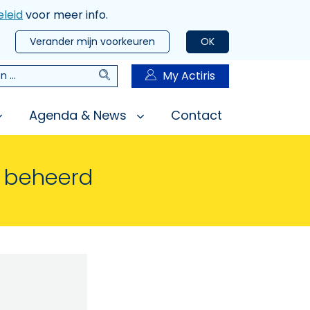
leid
voor meer info.
Verander mijn voorkeuren
OK
Zoeken
My Actiris
n
Agenda & News
Contact
n beheerd