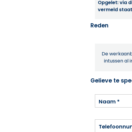
Opgelet: via di
vermeld staat
Reden
De werkaanbi
intussen al 
Gelieve te spe
Naam
*
Telefoonn