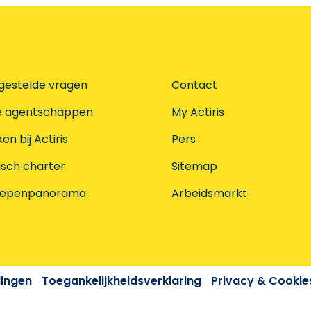
gestelde vragen
Contact
e agentschappen
My Actiris
n bij Actiris
Pers
isch charter
Sitemap
oepenpanorama
Arbeidsmarkt
dingen
Toegankelijkheidsverklaring
Privacy & Cookie