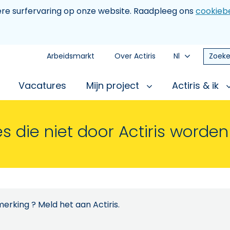
tere surfervaring op onze website. Raadpleeg ons
cookiebe
Arbeidsmarkt
Over Actiris
Nl
Zoeke
Vacatures
Mijn project
Actiris & ik
s die niet door Actiris worde
erking ? Meld het aan Actiris.