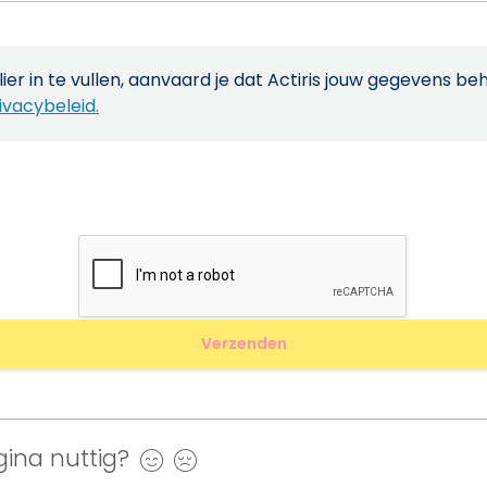
ier in te vullen, aanvaard je dat Actiris jouw gegevens be
ivacybeleid.
ina nuttig?
Ja
Nee