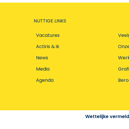
NUTTIGE LINKS
Vacatures
Veel
Actiris & ik
Onz
News
Werke
Media
Graf
Agenda
Ber
Wettelijke vermel