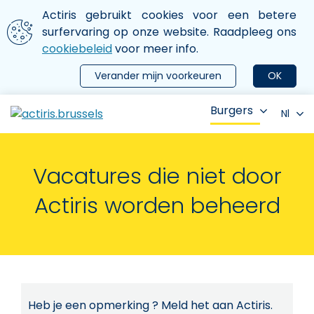
Aller au contenu principal
We gebruiken cookies
Actiris gebruikt cookies voor een betere
ermer le menu
surfervaring op onze website. Raadpleeg ons
cookiebeleid
voor meer info.
Verander mijn voorkeuren
OK
Burgers
Nl
Vacatures die niet door
Actiris worden beheerd
Heb je een opmerking ? Meld het aan Actiris.