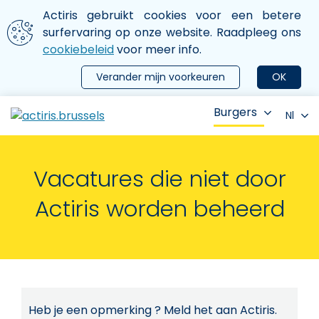
Aller au contenu principal
We gebruiken cookies
Actiris gebruikt cookies voor een betere
ermer le menu
surfervaring op onze website. Raadpleeg ons
cookiebeleid
voor meer info.
Verander mijn voorkeuren
OK
Burgers
Nl
Vacatures die niet door
Actiris worden beheerd
Heb je een opmerking ? Meld het aan Actiris.