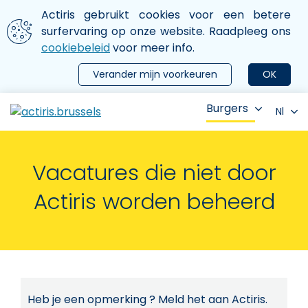
Aller au contenu principal
We gebruiken cookies
Actiris gebruikt cookies voor een betere
ermer le menu
surfervaring op onze website. Raadpleeg ons
cookiebeleid
voor meer info.
Verander mijn voorkeuren
OK
Burgers
Nl
Vacatures die niet door
Actiris worden beheerd
Heb je een opmerking ? Meld het aan Actiris.