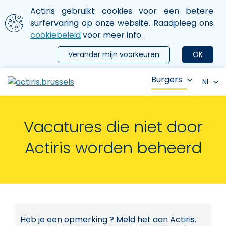
Aller au contenu principal
We gebruiken cookies
Actiris gebruikt cookies voor een betere
ermer le menu
surfervaring op onze website. Raadpleeg ons
cookiebeleid
voor meer info.
Verander mijn voorkeuren
OK
Burgers
Nl
Vacatures die niet door
Actiris worden beheerd
Heb je een opmerking ? Meld het aan Actiris.