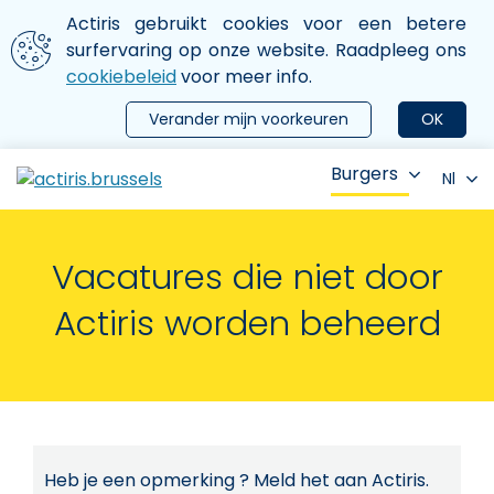
Aller au contenu principal
We gebruiken cookies
Actiris gebruikt cookies voor een betere
ermer le menu
surfervaring op onze website. Raadpleeg ons
cookiebeleid
voor meer info.
Verander mijn voorkeuren
OK
Burgers
Nl
Vacatures die niet door
Actiris worden beheerd
Heb je een opmerking ? Meld het aan Actiris.