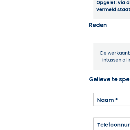
Opgelet: via di
vermeld staat
Reden
De werkaanbi
intussen al 
Gelieve te spe
Naam
*
Telefoonn