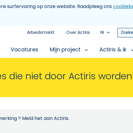
tere surfervaring op onze website. Raadpleeg ons
cookiebe
Arbeidsmarkt
Over Actiris
Nl
Zoeke
Vacatures
Mijn project
Actiris & ik
s die niet door Actiris worde
erking ? Meld het aan Actiris.