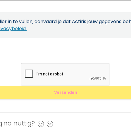
ier in te vullen, aanvaard je dat Actiris jouw gegevens be
ivacybeleid.
ina nuttig?
Ja
Nee