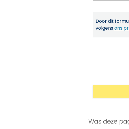
Door dit formul
volgens
ons pr
Was deze pag