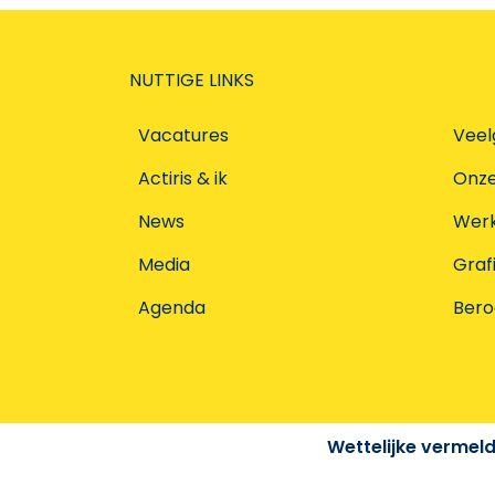
NUTTIGE LINKS
Vacatures
Veel
Actiris & ik
Onz
News
Werke
Media
Graf
Agenda
Ber
Wettelijke vermel