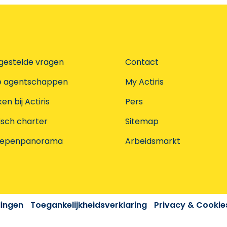
gestelde vragen
Contact
e agentschappen
My Actiris
n bij Actiris
Pers
isch charter
Sitemap
oepenpanorama
Arbeidsmarkt
dingen
Toegankelijkheidsverklaring
Privacy & Cookie