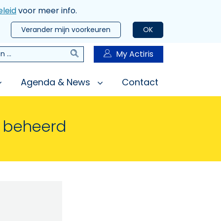
leid
voor meer info.
Verander mijn voorkeuren
OK
Zoeken
My Actiris
n
Agenda & News
Contact
n beheerd