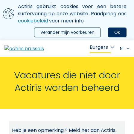
Aller au contenu principal
We gebruiken cookies
Actiris gebruikt cookies voor een betere
ermer le menu
surfervaring op onze website. Raadpleeg ons
cookiebeleid
voor meer info.
Verander mijn voorkeuren
OK
Burgers
Nl
Vacatures die niet door
Actiris worden beheerd
Heb je een opmerking ? Meld het aan Actiris.