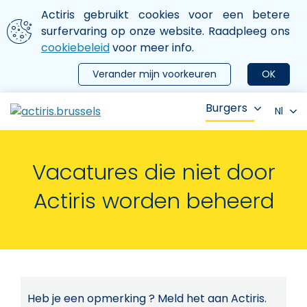
Aller au contenu principal
We gebruiken cookies
Actiris gebruikt cookies voor een betere
ermer le menu
surfervaring op onze website. Raadpleeg ons
cookiebeleid
voor meer info.
Verander mijn voorkeuren
OK
Burgers
Nl
Vacatures die niet door
Actiris worden beheerd
Heb je een opmerking ? Meld het aan Actiris.