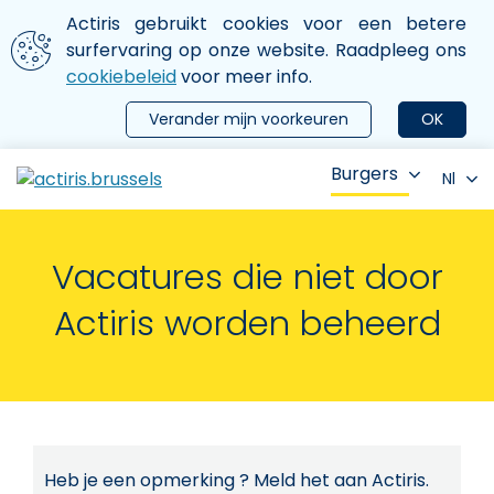
Aller au contenu principal
We gebruiken cookies
Actiris gebruikt cookies voor een betere
ermer le menu
surfervaring op onze website. Raadpleeg ons
cookiebeleid
voor meer info.
Verander mijn voorkeuren
OK
Burgers
Nl
Vacatures die niet door
Actiris worden beheerd
Heb je een opmerking ? Meld het aan Actiris.