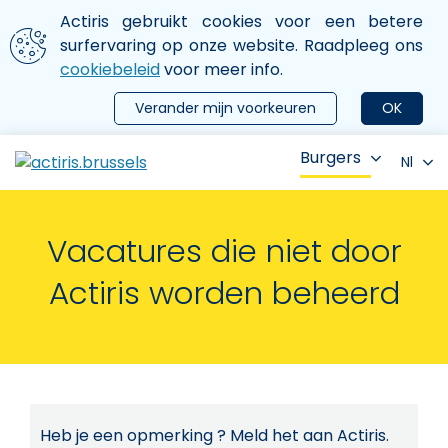
Aller au contenu principal
We gebruiken cookies
Actiris gebruikt cookies voor een betere
ermer le menu
surfervaring op onze website. Raadpleeg ons
cookiebeleid
voor meer info.
Verander mijn voorkeuren
OK
Burgers
Nl
Vacatures die niet door
Actiris worden beheerd
Heb je een opmerking ? Meld het aan Actiris.