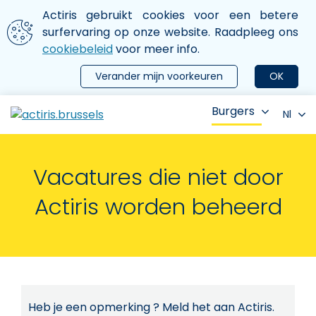
Aller au contenu principal
We gebruiken cookies
Actiris gebruikt cookies voor een betere
ermer le menu
surfervaring op onze website. Raadpleeg ons
cookiebeleid
voor meer info.
Verander mijn voorkeuren
OK
Burgers
Nl
Vacatures die niet door
Actiris worden beheerd
Heb je een opmerking ? Meld het aan Actiris.