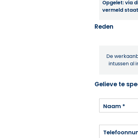
Opgelet: via di
vermeld staat
Reden
De werkaanbi
intussen al 
Gelieve te spe
Naam
*
Telefoonn