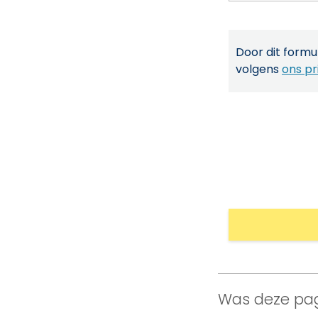
Door dit formul
volgens
ons pr
Was deze pag