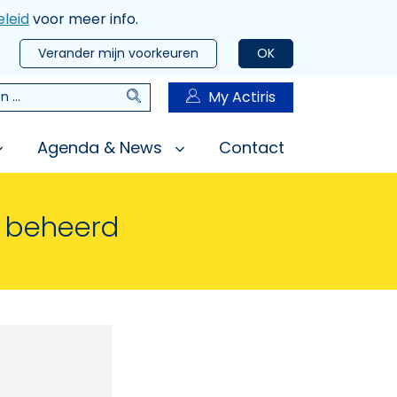
leid
voor meer info.
Verander mijn voorkeuren
OK
Zoeken
My Actiris
n
Agenda & News
Contact
n beheerd