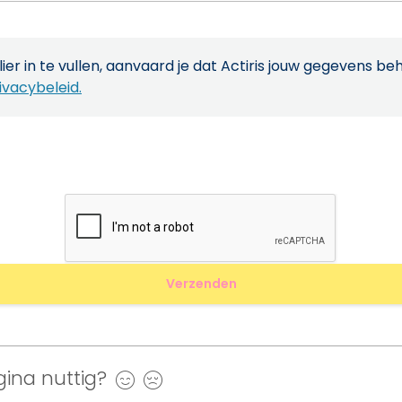
ier in te vullen, aanvaard je dat Actiris jouw gegevens be
ivacybeleid.
ina nuttig?
Ja
Nee