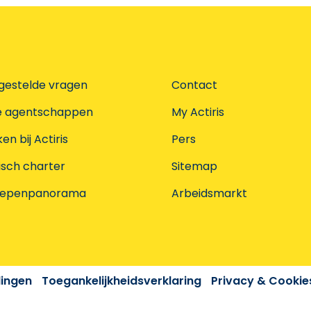
gestelde vragen
Contact
e agentschappen
My Actiris
n bij Actiris
Pers
isch charter
Sitemap
oepenpanorama
Arbeidsmarkt
dingen
Toegankelijkheidsverklaring
Privacy & Cookie