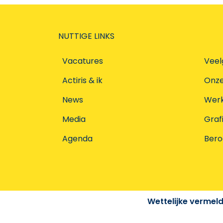
NUTTIGE LINKS
Vacatures
Veel
Actiris & ik
Onz
News
Werke
Media
Graf
Agenda
Ber
Wettelijke vermel