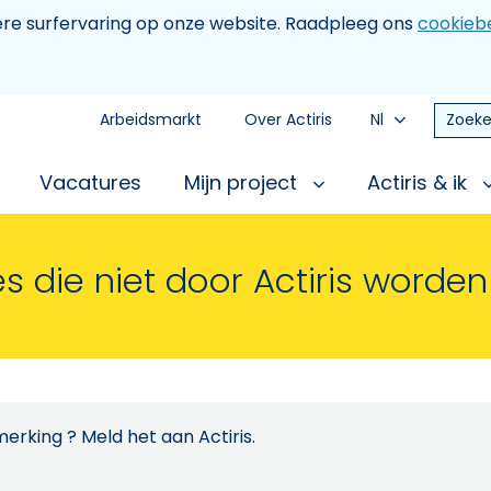
tere surfervaring op onze website. Raadpleeg ons
cookiebe
Arbeidsmarkt
Over Actiris
Nl
Zoeke
Vacatures
Mijn project
Actiris & ik
s die niet door Actiris worde
erking ? Meld het aan Actiris.