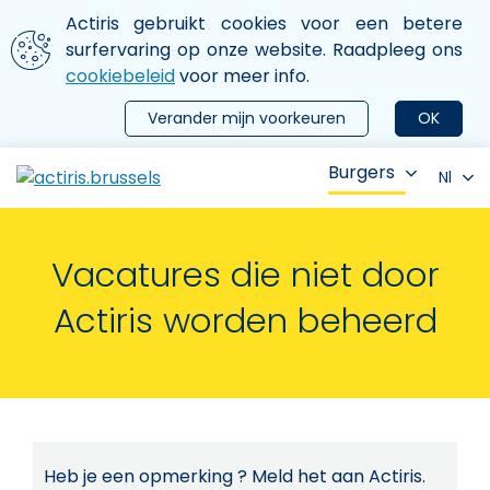
Aller au contenu principal
We gebruiken cookies
Actiris gebruikt cookies voor een betere
ermer le menu
surfervaring op onze website. Raadpleeg ons
cookiebeleid
voor meer info.
Verander mijn voorkeuren
OK
Burgers
Nl
Vacatures die niet door
Actiris worden beheerd
Heb je een opmerking ? Meld het aan Actiris.