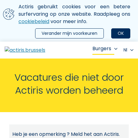
Aller au contenu principal
We gebruiken cookies
Actiris gebruikt cookies voor een betere
ermer le menu
surfervaring op onze website. Raadpleeg ons
cookiebeleid
voor meer info.
Verander mijn voorkeuren
OK
Burgers
Nl
Vacatures die niet door
Actiris worden beheerd
Heb je een opmerking ? Meld het aan Actiris.