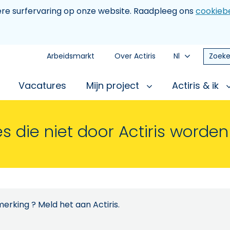
tere surfervaring op onze website. Raadpleeg ons
cookiebe
Arbeidsmarkt
Over Actiris
Nl
Zoeke
Vacatures
Mijn project
Actiris & ik
s die niet door Actiris worde
erking ? Meld het aan Actiris.