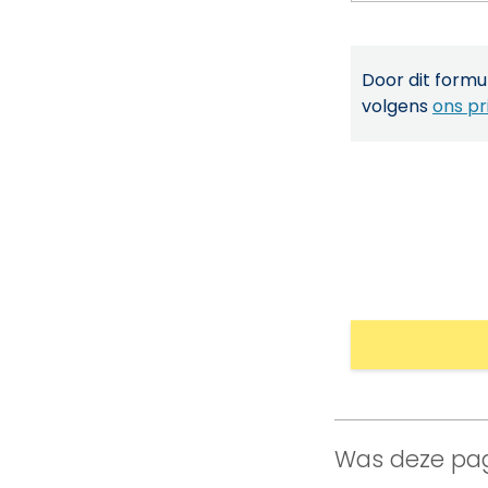
Door dit formul
volgens
ons pr
Was deze pag