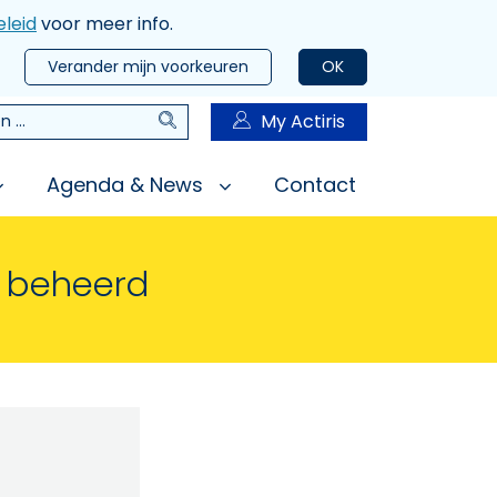
leid
voor meer info.
Verander mijn voorkeuren
OK
Zoeken
My Actiris
n
Agenda & News
Contact
n beheerd