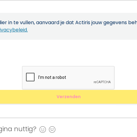
ier in te vullen, aanvaard je dat Actiris jouw gegevens be
ivacybeleid.
ina nuttig?
Ja
Nee