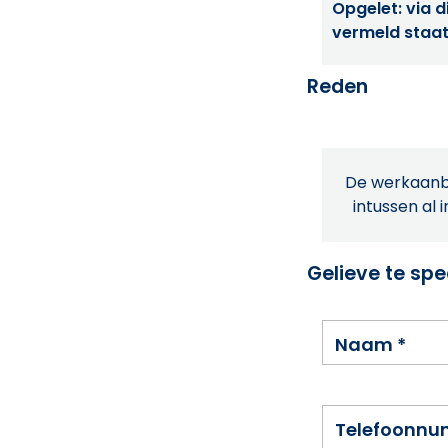
Opgelet: via di
vermeld staat
Reden
De werkaanbi
intussen al 
Gelieve te spe
Naam
*
Telefoonn