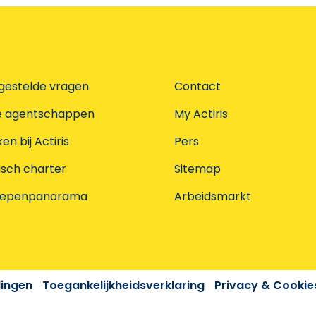
gestelde vragen
Contact
e agentschappen
My Actiris
n bij Actiris
Pers
isch charter
Sitemap
oepenpanorama
Arbeidsmarkt
dingen
Toegankelijkheidsverklaring
Privacy & Cookie