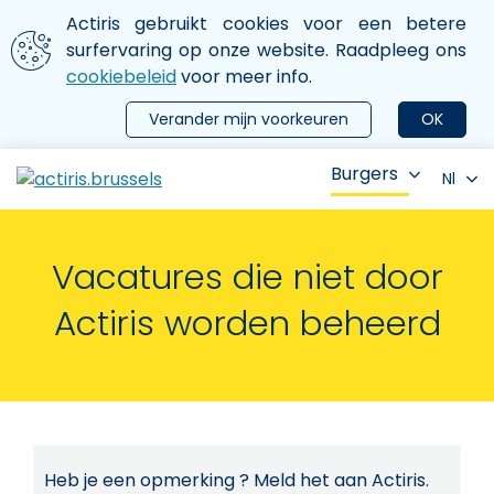
Aller au contenu principal
We gebruiken cookies
Actiris gebruikt cookies voor een betere
ermer le menu
surfervaring op onze website. Raadpleeg ons
cookiebeleid
voor meer info.
Verander mijn voorkeuren
OK
Burgers
Nl
Vacatures die niet door
Actiris worden beheerd
Heb je een opmerking ? Meld het aan Actiris.