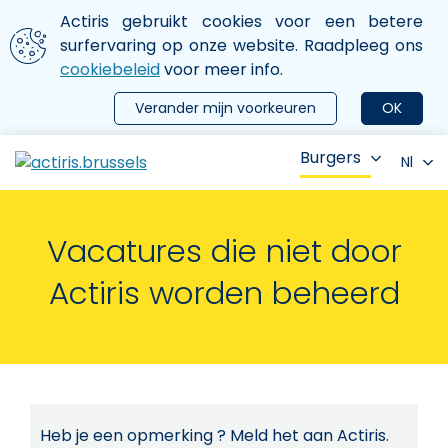
Aller au contenu principal
We gebruiken cookies
Actiris gebruikt cookies voor een betere
ermer le menu
surfervaring op onze website. Raadpleeg ons
cookiebeleid
voor meer info.
Verander mijn voorkeuren
OK
Burgers
Nl
Vacatures die niet door
Actiris worden beheerd
Heb je een opmerking ? Meld het aan Actiris.