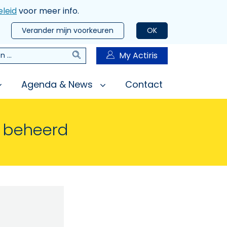
leid
voor meer info.
Verander mijn voorkeuren
OK
Zoeken
My Actiris
n
Agenda & News
Contact
n beheerd