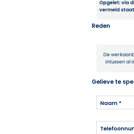
Opgelet: via di
vermeld staat
Reden
De werkaanbi
intussen al 
Gelieve te spe
Naam
*
Telefoonn