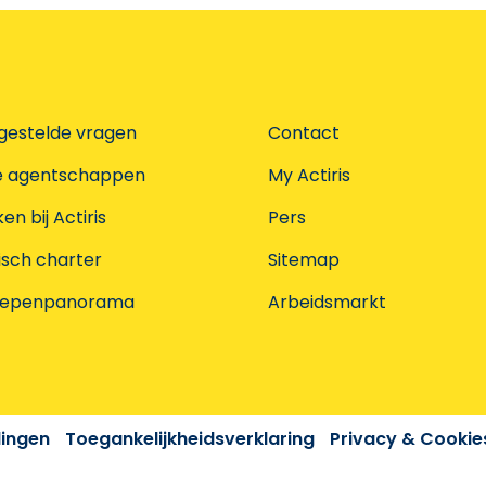
gestelde vragen
Contact
e agentschappen
My Actiris
n bij Actiris
Pers
isch charter
Sitemap
oepenpanorama
Arbeidsmarkt
dingen
Toegankelijkheidsverklaring
Privacy & Cookie