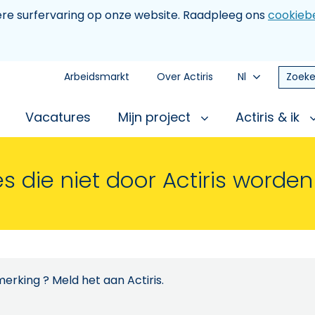
tere surfervaring op onze website. Raadpleeg ons
cookiebe
Arbeidsmarkt
Over Actiris
Nl
Zoeke
Vacatures
Mijn project
Actiris & ik
s die niet door Actiris worde
erking ? Meld het aan Actiris.