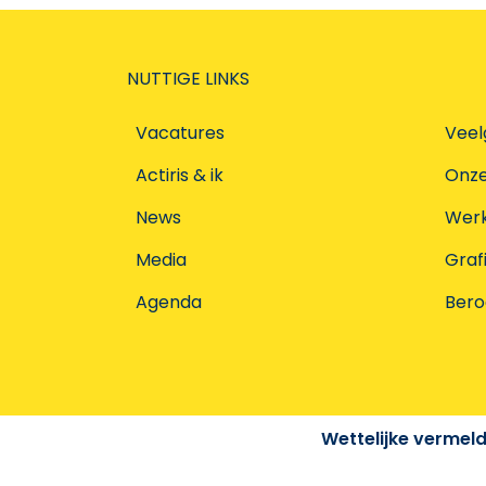
NUTTIGE LINKS
Vacatures
Veel
Actiris & ik
Onz
News
Werke
Media
Graf
Agenda
Ber
Wettelijke vermel