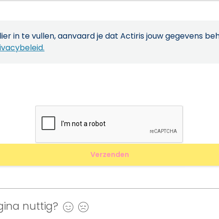
ier in te vullen, aanvaard je dat Actiris jouw gegevens be
ivacybeleid.
ina nuttig?
Ja
Nee