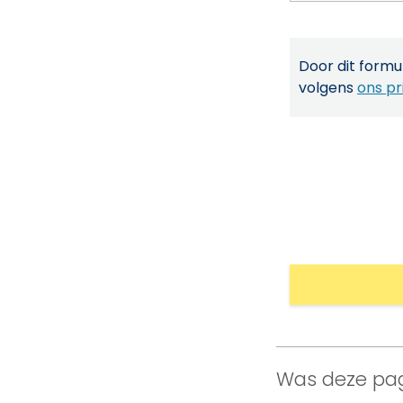
Door dit formul
volgens
ons pr
Was deze pag