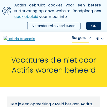
Aller au contenu principal
We gebruiken cookies
Actiris gebruikt cookies voor een betere
ermer le menu
surfervaring op onze website. Raadpleeg ons
cookiebeleid
voor meer info.
Verander mijn voorkeuren
OK
Burgers
Nl
Vacatures die niet door
Actiris worden beheerd
Heb je een opmerking ? Meld het aan Actiris.