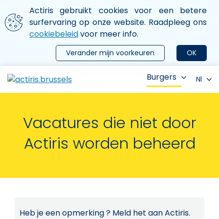
Aller au contenu principal
We gebruiken cookies
Actiris gebruikt cookies voor een betere
ermer le menu
surfervaring op onze website. Raadpleeg ons
cookiebeleid
voor meer info.
Verander mijn voorkeuren
OK
Burgers
Nl
Vacatures die niet door
Actiris worden beheerd
Heb je een opmerking ? Meld het aan Actiris.