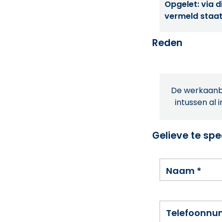
Opgelet: via di
vermeld staat
Reden
De werkaanbi
intussen al 
Gelieve te spe
Naam
*
Telefoonn