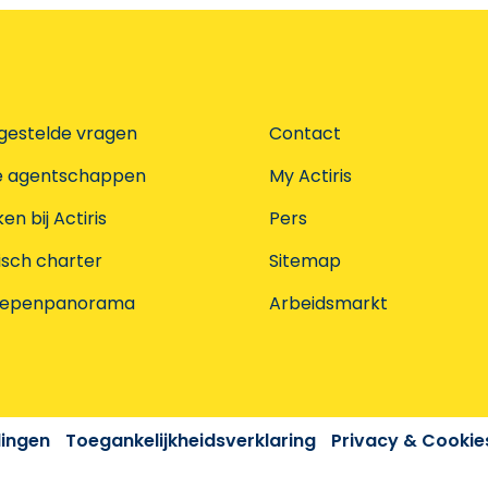
gestelde vragen
Contact
e agentschappen
My Actiris
n bij Actiris
Pers
isch charter
Sitemap
oepenpanorama
Arbeidsmarkt
dingen
Toegankelijkheidsverklaring
Privacy & Cookie