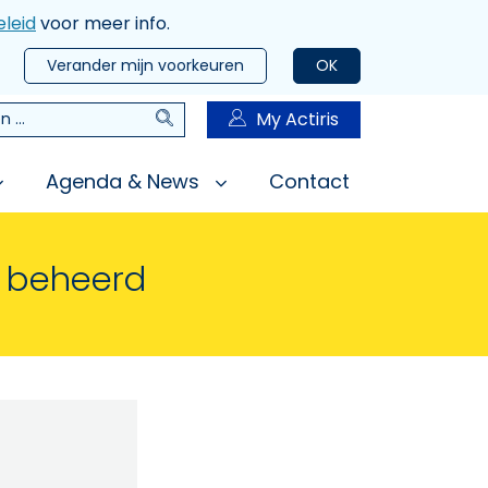
leid
voor meer info.
Verander mijn voorkeuren
OK
Zoeken
My Actiris
n
Agenda & News
Contact
n beheerd