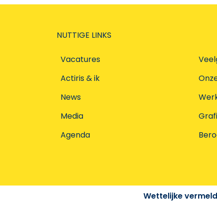
NUTTIGE LINKS
Vacatures
Veel
Actiris & ik
Onz
News
Werke
Media
Graf
Agenda
Ber
Wettelijke vermel