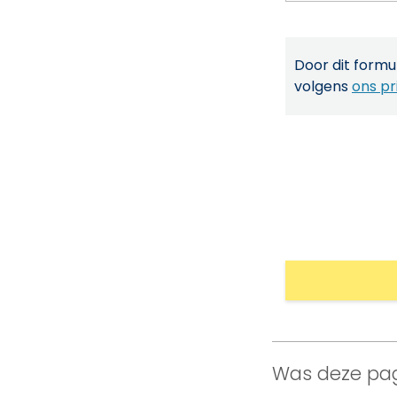
Door dit formul
volgens
ons pr
Was deze pag