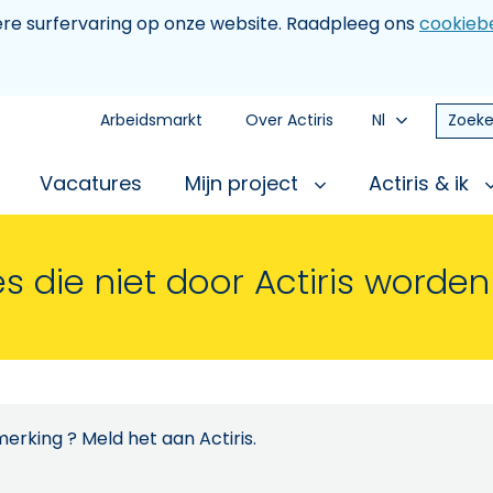
tere surfervaring op onze website. Raadpleeg ons
cookiebe
Arbeidsmarkt
Over Actiris
Nl
Zoeke
Vacatures
Mijn project
Actiris & ik
s die niet door Actiris worde
erking ? Meld het aan Actiris.