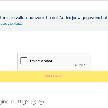
ier in te vullen, aanvaard je dat Actiris jouw gegevens be
ivacybeleid.
ina nuttig?
Ja
Nee