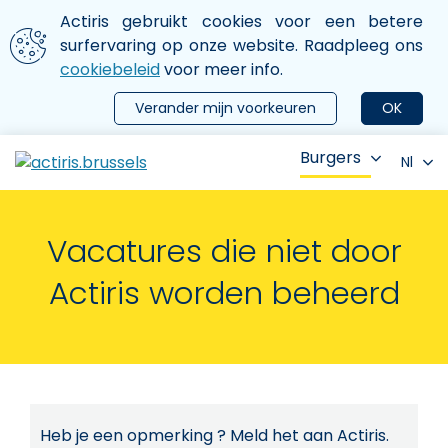
Aller au contenu principal
We gebruiken cookies
Actiris gebruikt cookies voor een betere
ermer le menu
surfervaring op onze website. Raadpleeg ons
cookiebeleid
voor meer info.
Verander mijn voorkeuren
OK
Burgers
Nl
Vacatures die niet door
Actiris worden beheerd
Heb je een opmerking ? Meld het aan Actiris.