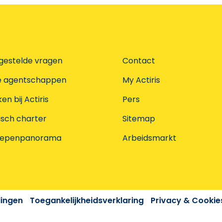
gestelde vragen
Contact
e agentschappen
My Actiris
n bij Actiris
Pers
isch charter
Sitemap
oepenpanorama
Arbeidsmarkt
dingen
Toegankelijkheidsverklaring
Privacy & Cookie