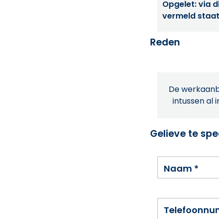
Opgelet: via di
vermeld staat
Reden
De werkaanbi
intussen al 
Gelieve te spe
Naam
*
Telefoonn