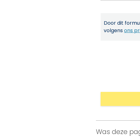
Door dit formul
volgens
ons pr
Was deze pag