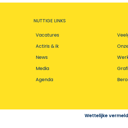
NUTTIGE LINKS
Vacatures
Veel
Actiris & ik
Onz
News
Werke
Media
Graf
Agenda
Ber
Wettelijke vermel