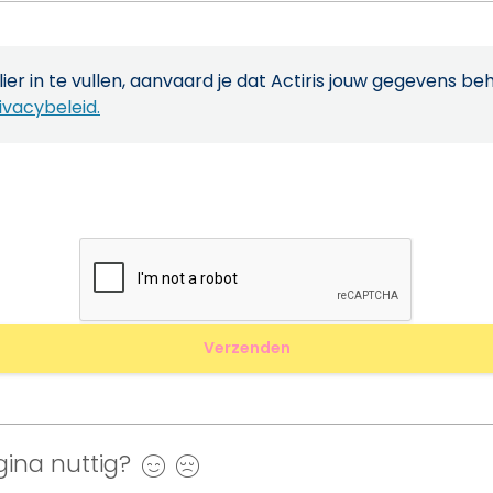
ier in te vullen, aanvaard je dat Actiris jouw gegevens be
ivacybeleid.
ina nuttig?
Ja
Nee