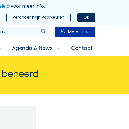
leid
voor meer info.
Verander mijn voorkeuren
OK
Zoeken
My Actiris
n
Agenda & News
Contact
n beheerd