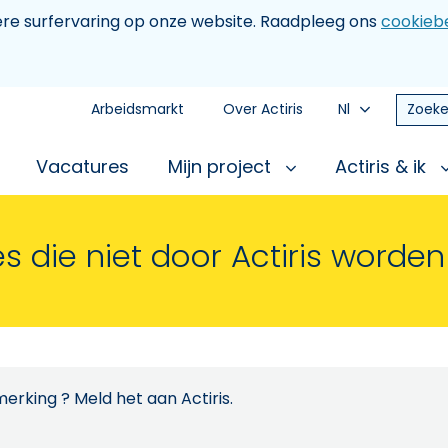
tere surfervaring op onze website. Raadpleeg ons
cookiebe
Arbeidsmarkt
Over Actiris
Nl
Zoeke
Vacatures
Mijn project
Actiris & ik
s die niet door Actiris worde
erking ? Meld het aan Actiris.