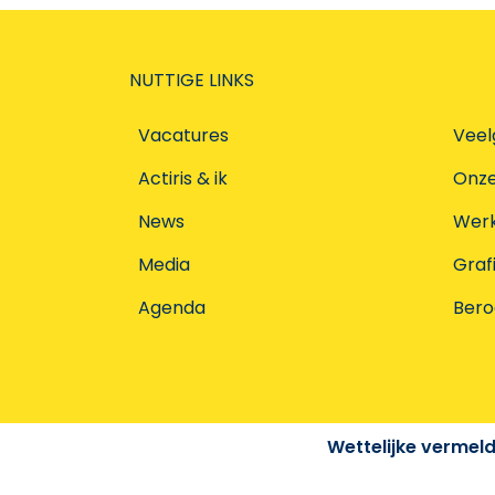
NUTTIGE LINKS
Vacatures
Veel
Actiris & ik
Onz
News
Werke
Media
Graf
Agenda
Ber
Wettelijke vermel