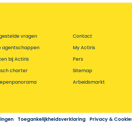
gestelde vragen
Contact
e agentschappen
My Actiris
n bij Actiris
Pers
isch charter
Sitemap
oepenpanorama
Arbeidsmarkt
dingen
Toegankelijkheidsverklaring
Privacy & Cookie