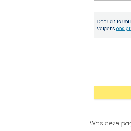
Door dit formul
volgens
ons pr
Was deze pag