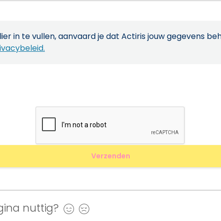
ier in te vullen, aanvaard je dat Actiris jouw gegevens be
ivacybeleid.
ina nuttig?
Ja
Nee