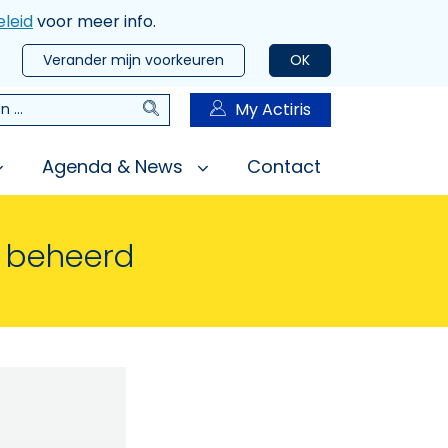
leid
voor meer info.
Verander mijn voorkeuren
OK
Zoeken
My Actiris
n
Agenda & News
Contact
n beheerd