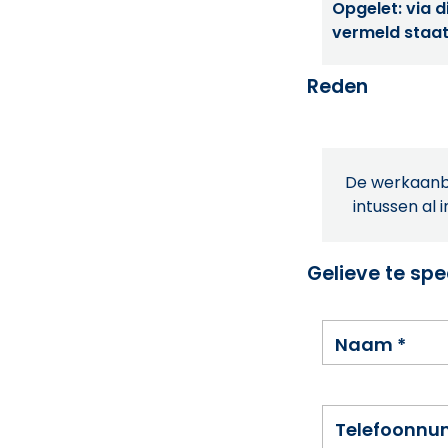
Opgelet: via di
vermeld staat
Reden
De werkaanbi
intussen al 
Gelieve te spe
Naam
*
Telefoonn