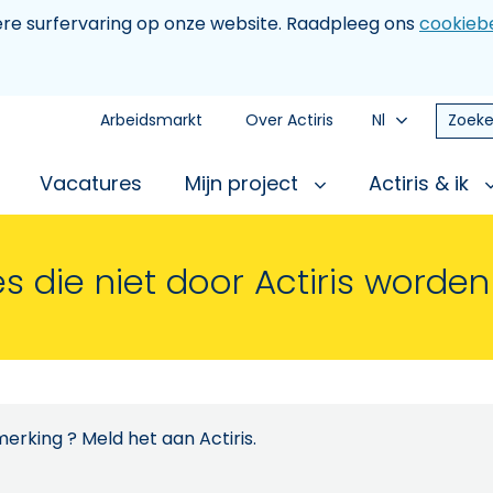
tere surfervaring op onze website. Raadpleeg ons
cookiebe
Arbeidsmarkt
Over Actiris
Nl
Zoeke
Vacatures
Mijn project
Actiris & ik
s die niet door Actiris worde
erking ? Meld het aan Actiris.