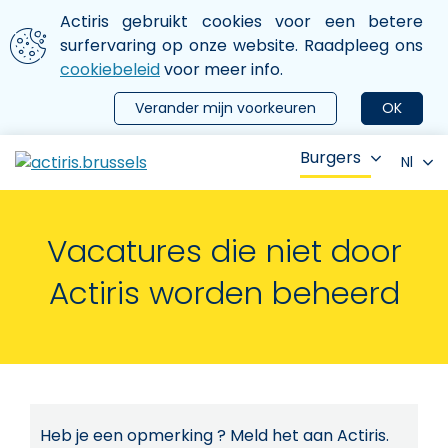
Aller au contenu principal
We gebruiken cookies
Actiris gebruikt cookies voor een betere
ermer le menu
surfervaring op onze website. Raadpleeg ons
cookiebeleid
voor meer info.
Verander mijn voorkeuren
OK
Burgers
Nl
Vacatures die niet door
Actiris worden beheerd
Heb je een opmerking ? Meld het aan Actiris.