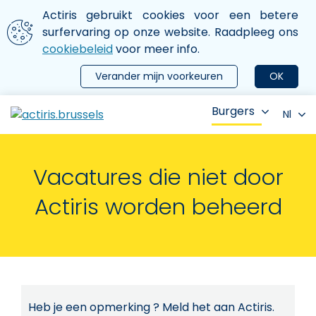
Aller au contenu principal
We gebruiken cookies
Actiris gebruikt cookies voor een betere
ermer le menu
surfervaring op onze website. Raadpleeg ons
cookiebeleid
voor meer info.
Verander mijn voorkeuren
OK
Burgers
Nl
Vacatures die niet door
Actiris worden beheerd
Heb je een opmerking ? Meld het aan Actiris.