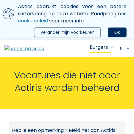
Aller au contenu principal
We gebruiken cookies
Actiris gebruikt cookies voor een betere
ermer le menu
surfervaring op onze website. Raadpleeg ons
cookiebeleid
voor meer info.
Verander mijn voorkeuren
OK
Burgers
Nl
Vacatures die niet door
Actiris worden beheerd
Heb je een opmerking ? Meld het aan Actiris.