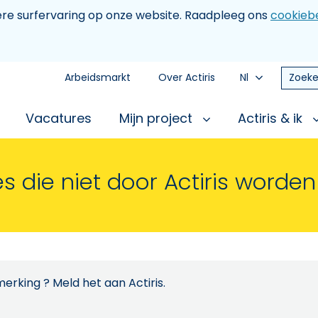
tere surfervaring op onze website. Raadpleeg ons
cookiebe
Arbeidsmarkt
Over Actiris
Nl
Zoeke
Vacatures
Mijn project
Actiris & ik
s die niet door Actiris worde
erking ? Meld het aan Actiris.