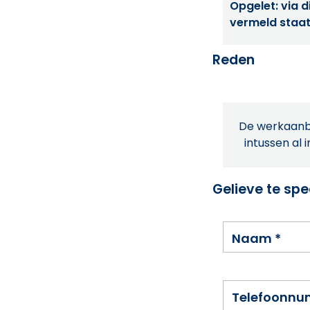
Opgelet: via di
vermeld staat
Reden
De werkaanbi
intussen al 
Gelieve te spe
Naam
*
Telefoonn