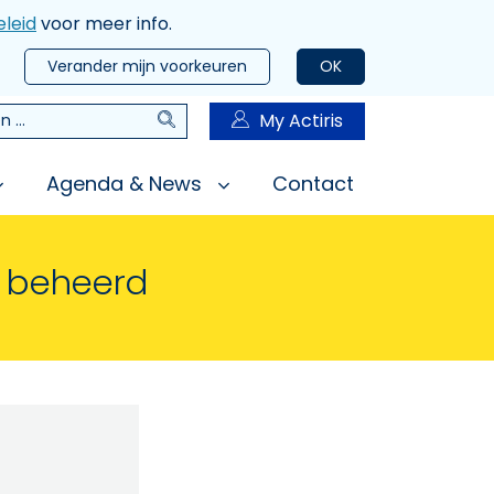
leid
voor meer info.
Verander mijn voorkeuren
OK
Zoeken
My Actiris
n
Agenda & News
Contact
n beheerd