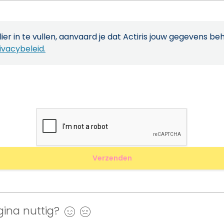
ier in te vullen, aanvaard je dat Actiris jouw gegevens be
ivacybeleid.
ina nuttig?
Ja
Nee