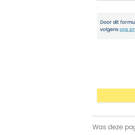
Door dit formul
volgens
ons pr
Was deze pag