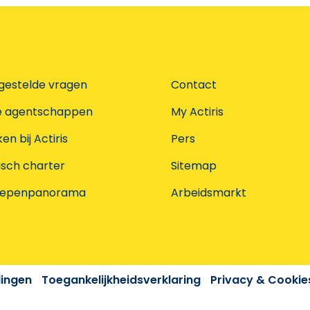
gestelde vragen
Contact
e agentschappen
My Actiris
n bij Actiris
Pers
isch charter
Sitemap
oepenpanorama
Arbeidsmarkt
dingen
Toegankelijkheidsverklaring
Privacy & Cookie