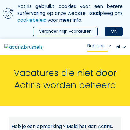
Aller au contenu principal
We gebruiken cookies
Actiris gebruikt cookies voor een betere
ermer le menu
surfervaring op onze website. Raadpleeg ons
cookiebeleid
voor meer info.
Verander mijn voorkeuren
OK
Burgers
Nl
Vacatures die niet door
Actiris worden beheerd
Heb je een opmerking ? Meld het aan Actiris.