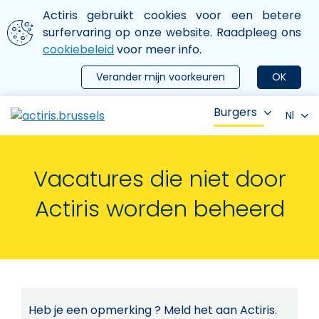
Aller au contenu principal
We gebruiken cookies
Actiris gebruikt cookies voor een betere
ermer le menu
surfervaring op onze website. Raadpleeg ons
cookiebeleid
voor meer info.
Verander mijn voorkeuren
OK
Burgers
Nl
Vacatures die niet door
Actiris worden beheerd
Heb je een opmerking ? Meld het aan Actiris.