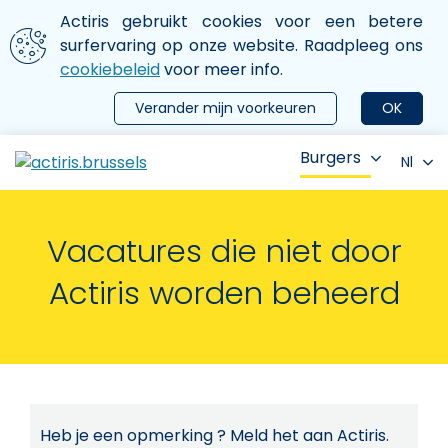
Aller au contenu principal
We gebruiken cookies
Actiris gebruikt cookies voor een betere
ermer le menu
surfervaring op onze website. Raadpleeg ons
cookiebeleid
voor meer info.
Verander mijn voorkeuren
OK
Burgers
Nl
Vacatures die niet door
Actiris worden beheerd
Heb je een opmerking ? Meld het aan Actiris.