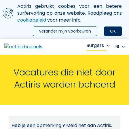
Aller au contenu principal
We gebruiken cookies
Actiris gebruikt cookies voor een betere
ermer le menu
surfervaring op onze website. Raadpleeg ons
cookiebeleid
voor meer info.
Verander mijn voorkeuren
OK
Burgers
Nl
Vacatures die niet door
Actiris worden beheerd
Heb je een opmerking ? Meld het aan Actiris.