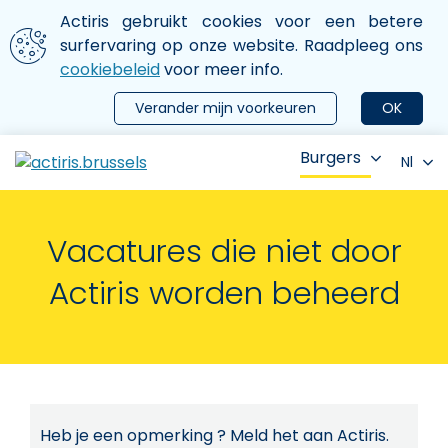
Aller au contenu principal
We gebruiken cookies
Actiris gebruikt cookies voor een betere
ermer le menu
surfervaring op onze website. Raadpleeg ons
cookiebeleid
voor meer info.
Verander mijn voorkeuren
OK
Burgers
Nl
Vacatures die niet door
Actiris worden beheerd
Heb je een opmerking ? Meld het aan Actiris.