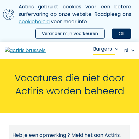
Aller au contenu principal
We gebruiken cookies
Actiris gebruikt cookies voor een betere
ermer le menu
surfervaring op onze website. Raadpleeg ons
cookiebeleid
voor meer info.
Verander mijn voorkeuren
OK
Burgers
Nl
Vacatures die niet door
Actiris worden beheerd
Heb je een opmerking ? Meld het aan Actiris.