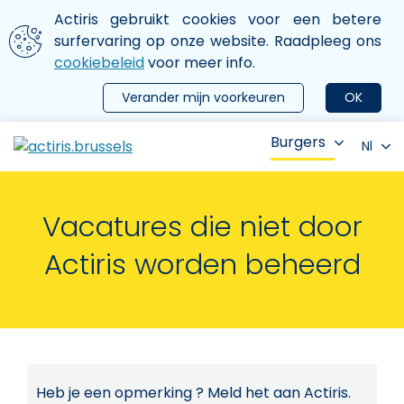
Aller au contenu principal
We gebruiken cookies
Actiris gebruikt cookies voor een betere
ermer le menu
surfervaring op onze website. Raadpleeg ons
cookiebeleid
voor meer info.
Verander mijn voorkeuren
OK
Burgers
Nl
Vacatures die niet door
Actiris worden beheerd
Heb je een opmerking ? Meld het aan Actiris.