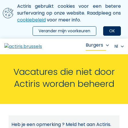
Aller au contenu principal
We gebruiken cookies
Actiris gebruikt cookies voor een betere
ermer le menu
surfervaring op onze website. Raadpleeg ons
cookiebeleid
voor meer info.
Verander mijn voorkeuren
OK
Burgers
Nl
Vacatures die niet door
Actiris worden beheerd
Heb je een opmerking ? Meld het aan Actiris.